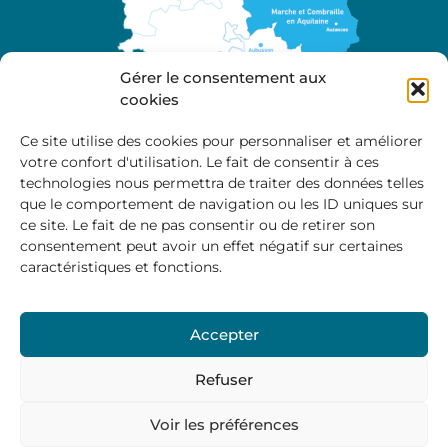
Gérer le consentement aux
cookies
Ce site utilise des cookies pour personnaliser et améliorer
votre confort d'utilisation. Le fait de consentir à ces
A propos
technologies nous permettra de traiter des données telles
Site officiel de la Communauté de Communes
que le comportement de navigation ou les ID uniques sur
Marche et Combraille en Aquitaine
ce site. Le fait de ne pas consentir ou de retirer son
consentement peut avoir un effet négatif sur certaines
caractéristiques et fonctions.
Horaires d’ouverture :
Accepter
Du lundi au jeudi :
9:00 – 12:00 / 14:00 – 17:00
Vendredi
: 9:00 – 12:00
Refuser
Voir les préférences
Mentions Légales
–
Politique des cookies
–
Politique de
confidentialité
– © 2024 Communauté de communes