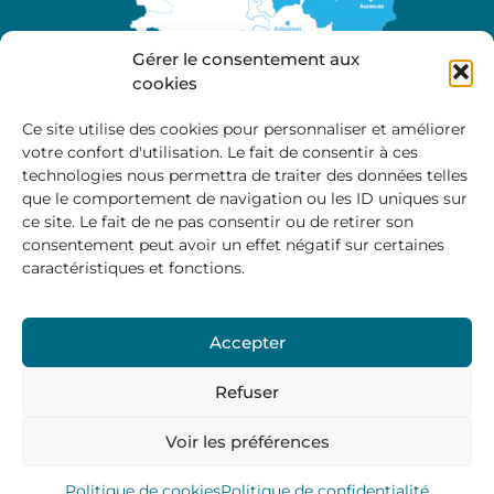
Gérer le consentement aux
cookies
Ce site utilise des cookies pour personnaliser et améliorer
votre confort d'utilisation. Le fait de consentir à ces
A propos
technologies nous permettra de traiter des données telles
Site officiel de la Communauté de Communes
que le comportement de navigation ou les ID uniques sur
Marche et Combraille en Aquitaine
ce site. Le fait de ne pas consentir ou de retirer son
consentement peut avoir un effet négatif sur certaines
caractéristiques et fonctions.
Horaires d’ouverture :
Accepter
Du lundi au jeudi :
9:00 – 12:00 / 14:00 – 17:00
Vendredi
: 9:00 – 12:00
Refuser
Voir les préférences
Mentions Légales
–
Politique des cookies
–
Politique de
confidentialité
– © 2024 Communauté de communes
Marche et Combraille
Politique de cookies
Politique de confidentialité