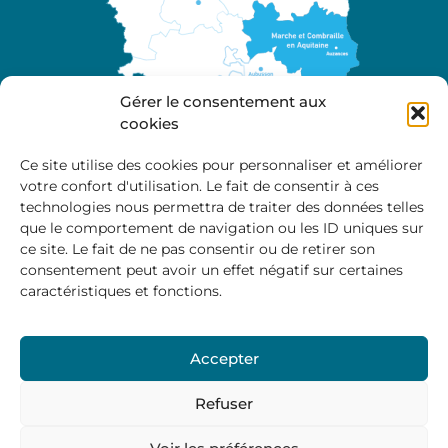
Gérer le consentement aux
cookies
Ce site utilise des cookies pour personnaliser et améliorer
votre confort d'utilisation. Le fait de consentir à ces
A propos
technologies nous permettra de traiter des données telles
Site officiel de la Communauté de Communes
que le comportement de navigation ou les ID uniques sur
Marche et Combraille en Aquitaine
ce site. Le fait de ne pas consentir ou de retirer son
consentement peut avoir un effet négatif sur certaines
caractéristiques et fonctions.
Horaires d’ouverture :
Accepter
Du lundi au jeudi :
9:00 – 12:00 / 14:00 – 17:00
Vendredi
: 9:00 – 12:00
Refuser