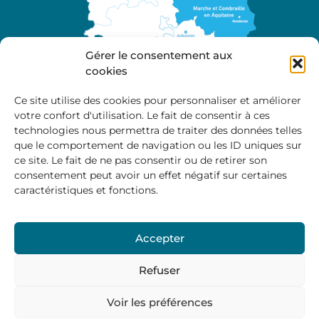
Gérer le consentement aux
cookies
Ce site utilise des cookies pour personnaliser et améliorer
votre confort d'utilisation. Le fait de consentir à ces
A propos
technologies nous permettra de traiter des données telles
Site officiel de la Communauté de Communes
que le comportement de navigation ou les ID uniques sur
Marche et Combraille en Aquitaine
ce site. Le fait de ne pas consentir ou de retirer son
consentement peut avoir un effet négatif sur certaines
caractéristiques et fonctions.
Horaires d’ouverture :
Accepter
Du lundi au jeudi :
9:00 – 12:00 / 14:00 – 17:00
Vendredi
: 9:00 – 12:00
Refuser
Voir les préférences
Mentions Légales
–
Politique des cookies
–
Politique de
confidentialité
– © 2024 Communauté de communes