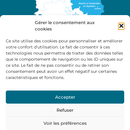
Gérer le consentement aux
cookies
Ce site utilise des cookies pour personnaliser et améliorer
votre confort d'utilisation. Le fait de consentir à ces
A propos
technologies nous permettra de traiter des données telles
Site officiel de la Communauté de Communes
que le comportement de navigation ou les ID uniques sur
Marche et Combraille en Aquitaine
ce site. Le fait de ne pas consentir ou de retirer son
consentement peut avoir un effet négatif sur certaines
caractéristiques et fonctions.
Horaires d’ouverture :
Accepter
Du lundi au jeudi :
9:00 – 12:00 / 14:00 – 17:00
Vendredi
: 9:00 – 12:00
Refuser
Voir les préférences
Mentions Légales
–
Politique des cookies
–
Politique de
confidentialité
– © 2024 Communauté de communes