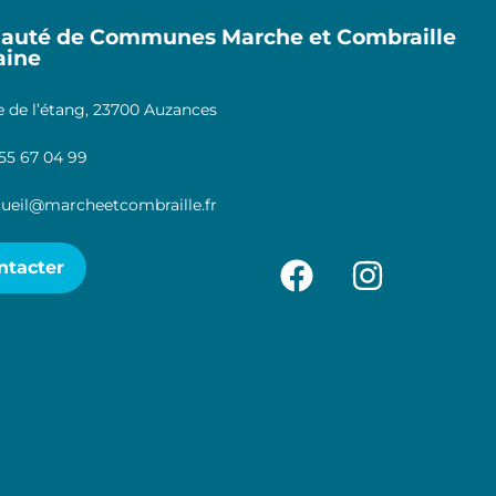
uté de Communes Marche et Combraille
aine
 de l’étang, 23700 Auzances
55 67 04 99
ueil@marcheetcombraille.fr
ntacter