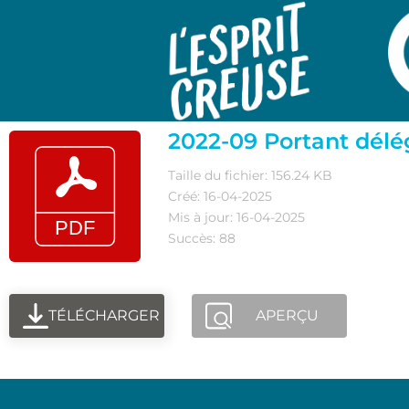
2022-09 Portant déle
Taille du fichier: 156.24 KB
Créé: 16-04-2025
Mis à jour: 16-04-2025
Succès: 88
TÉLÉCHARGER
APERÇU