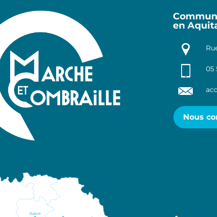
Communa
en Aquit
Rue
05 
acc
Nous co