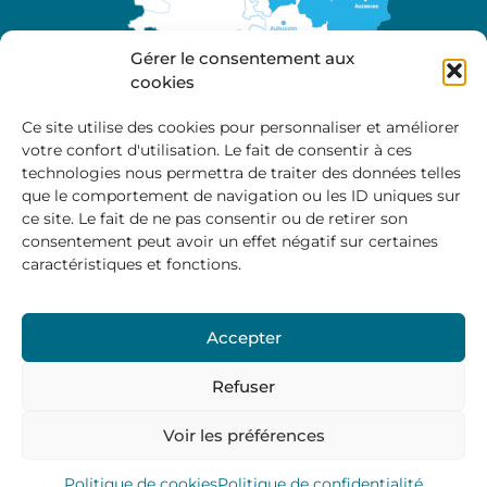
Gérer le consentement aux
cookies
Ce site utilise des cookies pour personnaliser et améliorer
votre confort d'utilisation. Le fait de consentir à ces
A propos
technologies nous permettra de traiter des données telles
Site officiel de la Communauté de Communes
que le comportement de navigation ou les ID uniques sur
Marche et Combraille en Aquitaine
ce site. Le fait de ne pas consentir ou de retirer son
consentement peut avoir un effet négatif sur certaines
caractéristiques et fonctions.
Horaires d’ouverture :
Accepter
Du lundi au jeudi :
9:00 – 12:00 / 14:00 – 17:00
Vendredi
: 9:00 – 12:00
Refuser
Voir les préférences
Mentions Légales
–
Politique des cookies
–
Politique de
confidentialité
– © 2024 Communauté de communes
Marche et Combraille
Politique de cookies
Politique de confidentialité