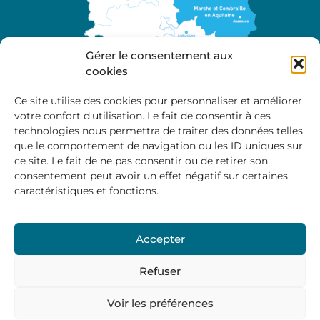
Gérer le consentement aux
cookies
Ce site utilise des cookies pour personnaliser et améliorer
votre confort d'utilisation. Le fait de consentir à ces
A propos
technologies nous permettra de traiter des données telles
Site officiel de la Communauté de Communes
que le comportement de navigation ou les ID uniques sur
Marche et Combraille en Aquitaine
ce site. Le fait de ne pas consentir ou de retirer son
consentement peut avoir un effet négatif sur certaines
caractéristiques et fonctions.
Horaires d’ouverture :
Accepter
Du lundi au jeudi :
9:00 – 12:00 / 14:00 – 17:00
Vendredi
: 9:00 – 12:00
Refuser
Voir les préférences
Mentions Légales
–
Politique des cookies
–
Politique de
confidentialité
– © 2024 Communauté de communes