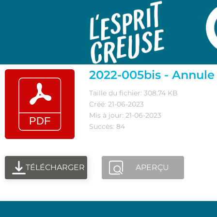
2022-005bis - Annule
Taille du fichier: 308.74 KB
Créé: 21-06-2023
Mis à jour: 21-06-2023
Succès: 84
TÉLÉCHARGER
APERÇU