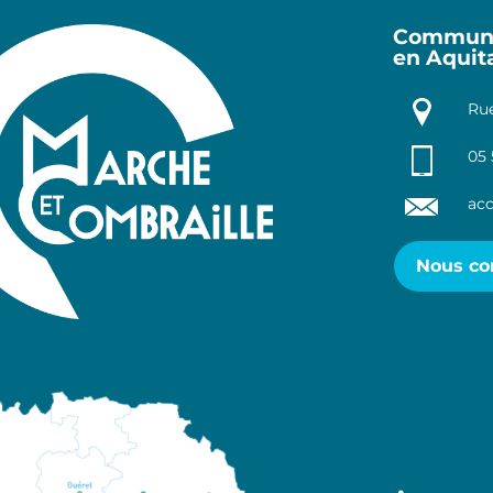
Communa
en Aquit
Rue
05 
acc
Nous co