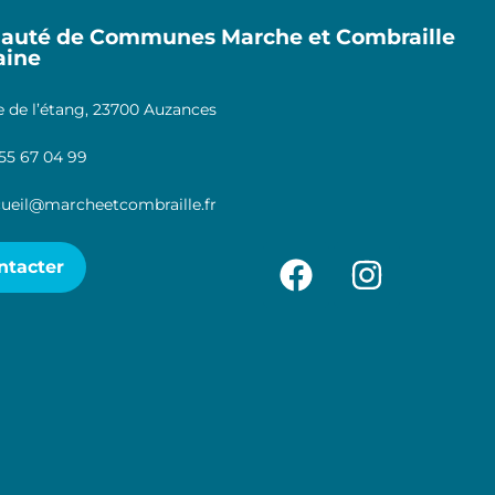
uté de Communes Marche et Combraille
aine
 de l’étang, 23700 Auzances
55 67 04 99
ueil@marcheetcombraille.fr
ntacter