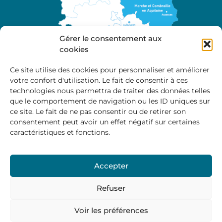
Gérer le consentement aux
cookies
Ce site utilise des cookies pour personnaliser et améliorer
votre confort d'utilisation. Le fait de consentir à ces
A propos
technologies nous permettra de traiter des données telles
Site officiel de la Communauté de Communes
que le comportement de navigation ou les ID uniques sur
Marche et Combraille en Aquitaine
ce site. Le fait de ne pas consentir ou de retirer son
consentement peut avoir un effet négatif sur certaines
caractéristiques et fonctions.
Horaires d’ouverture :
Accepter
Du lundi au jeudi :
9:00 – 12:00 / 14:00 – 17:00
Vendredi
: 9:00 – 12:00
Refuser
Voir les préférences
Mentions Légales
–
Politique des cookies
–
Politique de
confidentialité
– © 2024 Communauté de communes