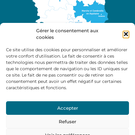
Gérer le consentement aux
cookies
Ce site utilise des cookies pour personnaliser et améliorer
votre confort d'utilisation. Le fait de consentir à ces
A propos
technologies nous permettra de traiter des données telles
Site officiel de la Communauté de Communes
que le comportement de navigation ou les ID uniques sur
Marche et Combraille en Aquitaine
ce site. Le fait de ne pas consentir ou de retirer son
consentement peut avoir un effet négatif sur certaines
caractéristiques et fonctions.
Horaires d’ouverture :
Accepter
Du lundi au jeudi :
9:00 – 12:00 / 14:00 – 17:00
Vendredi
: 9:00 – 12:00
Refuser