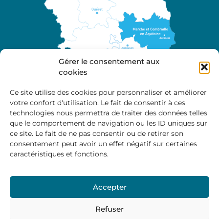
Gérer le consentement aux
cookies
Ce site utilise des cookies pour personnaliser et améliorer
votre confort d'utilisation. Le fait de consentir à ces
A propos
technologies nous permettra de traiter des données telles
Site officiel de la Communauté de Communes
que le comportement de navigation ou les ID uniques sur
Marche et Combraille en Aquitaine
ce site. Le fait de ne pas consentir ou de retirer son
consentement peut avoir un effet négatif sur certaines
caractéristiques et fonctions.
Horaires d’ouverture :
Accepter
Du lundi au jeudi :
9:00 – 12:00 / 14:00 – 17:00
Vendredi
: 9:00 – 12:00
Refuser