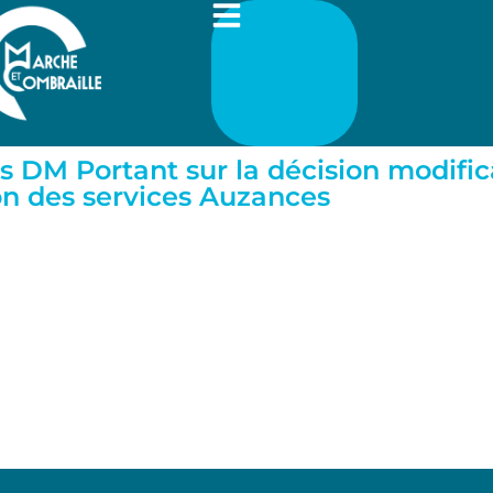
s DM Portant sur la décision modifi
n des services Auzances