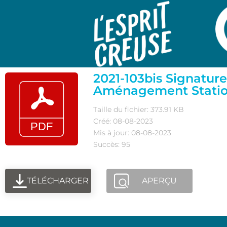
2021-103bis Signature
Aménagement Statio
Taille du fichier: 373.91 KB
Créé: 08-08-2023
Mis à jour: 08-08-2023
Succès: 95
TÉLÉCHARGER
APERÇU