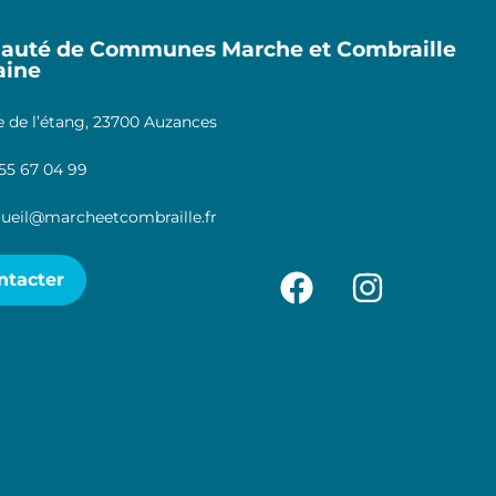
uté de Communes Marche et Combraille
aine
 de l’étang, 23700 Auzances
55 67 04 99
ueil@marcheetcombraille.fr
ntacter