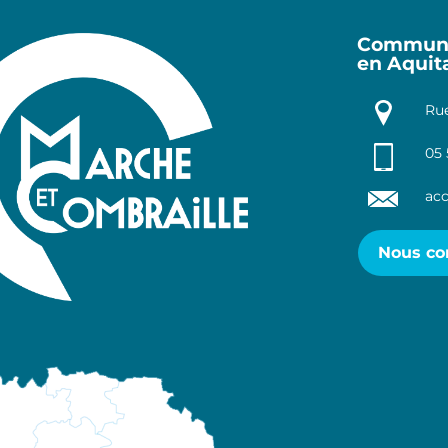
Communa
en Aquit
Rue
05 
acc
Nous co