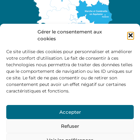
Gérer le consentement aux
cookies
Ce site utilise des cookies pour personnaliser et améliorer
votre confort d'utilisation. Le fait de consentir à ces
A propos
technologies nous permettra de traiter des données telles
Site officiel de la Communauté de Communes
que le comportement de navigation ou les ID uniques sur
Marche et Combraille en Aquitaine
ce site. Le fait de ne pas consentir ou de retirer son
consentement peut avoir un effet négatif sur certaines
caractéristiques et fonctions.
Horaires d’ouverture :
Accepter
Du lundi au jeudi :
9:00 – 12:00 / 14:00 – 17:00
Vendredi
: 9:00 – 12:00
Refuser