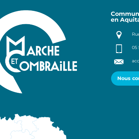
Communa
en Aquit
Rue
05 
acc
Nous co