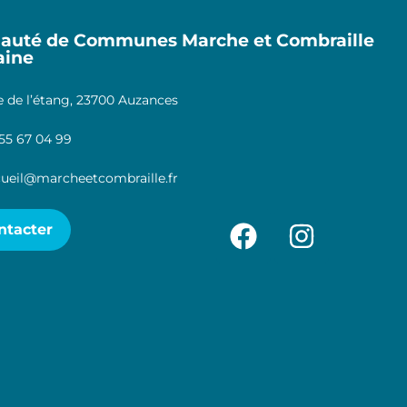
uté de Communes Marche et Combraille
aine
 de l’étang, 23700 Auzances
55 67 04 99
ueil@marcheetcombraille.fr
ntacter