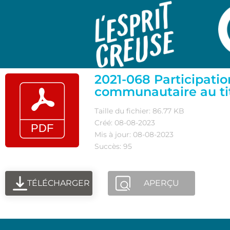
2021-068 Participation
communautaire au titre
Taille du fichier: 86.77 KB
Créé: 08-08-2023
Mis à jour: 08-08-2023
Succès: 95
TÉLÉCHARGER
APERÇU