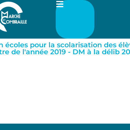
 écoles pour la scolarisation des é
 de l'année 2019 - DM à la délib 20