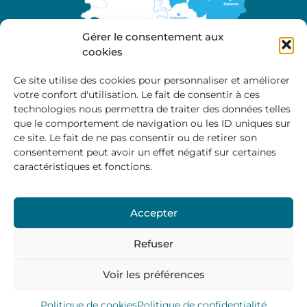
Gérer le consentement aux
cookies
Ce site utilise des cookies pour personnaliser et améliorer
votre confort d'utilisation. Le fait de consentir à ces
A propos
technologies nous permettra de traiter des données telles
Site officiel de la Communauté de Communes
que le comportement de navigation ou les ID uniques sur
Marche et Combraille en Aquitaine
ce site. Le fait de ne pas consentir ou de retirer son
consentement peut avoir un effet négatif sur certaines
caractéristiques et fonctions.
Horaires d’ouverture :
Accepter
Du lundi au jeudi :
9:00 – 12:00 / 14:00 – 17:00
Vendredi
: 9:00 – 12:00
Refuser
Voir les préférences
Mentions Légales
–
Politique des cookies
–
Politique de
confidentialité
– © 2024 Communauté de communes
Marche et Combraille
Politique de cookies
Politique de confidentialité