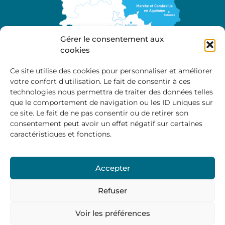
Gérer le consentement aux
cookies
Ce site utilise des cookies pour personnaliser et améliorer
votre confort d'utilisation. Le fait de consentir à ces
A propos
technologies nous permettra de traiter des données telles
Site officiel de la Communauté de Communes
que le comportement de navigation ou les ID uniques sur
Marche et Combraille en Aquitaine
ce site. Le fait de ne pas consentir ou de retirer son
consentement peut avoir un effet négatif sur certaines
caractéristiques et fonctions.
Horaires d’ouverture :
Accepter
Du lundi au jeudi :
9:00 – 12:00 / 14:00 – 17:00
Vendredi
: 9:00 – 12:00
Refuser
Voir les préférences
Mentions Légales
–
Politique des cookies
–
Politique de
confidentialité
– © 2024 Communauté de communes