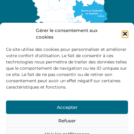
Gérer le consentement aux
cookies
Ce site utilise des cookies pour personnaliser et améliorer
votre confort d'utilisation. Le fait de consentir à ces
A propos
technologies nous permettra de traiter des données telles
Site officiel de la Communauté de Communes
que le comportement de navigation ou les ID uniques sur
Marche et Combraille en Aquitaine
ce site. Le fait de ne pas consentir ou de retirer son
consentement peut avoir un effet négatif sur certaines
caractéristiques et fonctions.
Horaires d’ouverture :
Accepter
Du lundi au jeudi :
9:00 – 12:00 / 14:00 – 17:00
Vendredi
: 9:00 – 12:00
Refuser