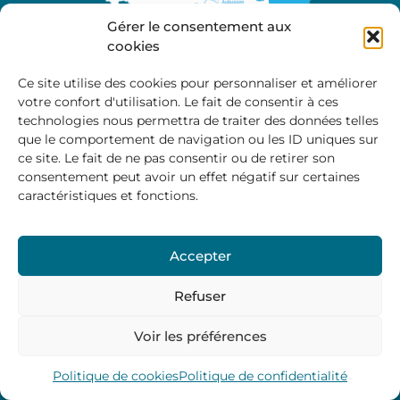
Gérer le consentement aux
cookies
Ce site utilise des cookies pour personnaliser et améliorer
votre confort d'utilisation. Le fait de consentir à ces
A propos
technologies nous permettra de traiter des données telles
Site officiel de la Communauté de Communes
que le comportement de navigation ou les ID uniques sur
Marche et Combraille en Aquitaine
ce site. Le fait de ne pas consentir ou de retirer son
consentement peut avoir un effet négatif sur certaines
caractéristiques et fonctions.
Horaires d’ouverture :
Accepter
Du lundi au jeudi :
9:00 – 12:00 / 14:00 – 17:00
Vendredi
: 9:00 – 12:00
Refuser
Voir les préférences
Mentions Légales
–
Politique des cookies
–
Politique de
confidentialité
– © 2024 Communauté de communes
Marche et Combraille
Politique de cookies
Politique de confidentialité