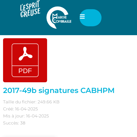
2017-49b signatures CABHPM
Taille du fichier: 249.66 KB
Créé: 16-04-2025
Mis à jour: 16-04-2025
Succès: 38