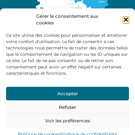
Gérer le consentement aux
cookies
Ce site utilise des cookies pour personnaliser et améliorer
votre confort d'utilisation. Le fait de consentir à ces
A propos
technologies nous permettra de traiter des données telles
Site officiel de la Communauté de Communes
que le comportement de navigation ou les ID uniques sur
Marche et Combraille en Aquitaine
ce site. Le fait de ne pas consentir ou de retirer son
consentement peut avoir un effet négatif sur certaines
caractéristiques et fonctions.
Horaires d’ouverture :
Accepter
Du lundi au jeudi :
9:00 – 12:00 / 14:00 – 17:00
Vendredi
: 9:00 – 12:00
Refuser
Voir les préférences
Mentions Légales
–
Politique des cookies
–
Politique de
confidentialité
– © 2024 Communauté de communes
Marche et Combraille
Politique de cookies
Politique de confidentialité