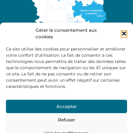
Gérer le consentement aux
cookies
Ce site utilise des cookies pour personnaliser et améliorer
votre confort d'utilisation. Le fait de consentir à ces
A propos
technologies nous permettra de traiter des données telles
Site officiel de la Communauté de Communes
que le comportement de navigation ou les ID uniques sur
Marche et Combraille en Aquitaine
ce site. Le fait de ne pas consentir ou de retirer son
consentement peut avoir un effet négatif sur certaines
caractéristiques et fonctions.
Horaires d’ouverture :
Accepter
Du lundi au jeudi :
9:00 – 12:00 / 14:00 – 17:00
Vendredi
: 9:00 – 12:00
Refuser