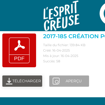
2017-185 CRÉATION
Taille du fichier: 139.84 KB
Créé: 16-04-2025
Mis à jour: 16-04-2025
Succès: 58
TÉLÉCHARGER
APERÇU