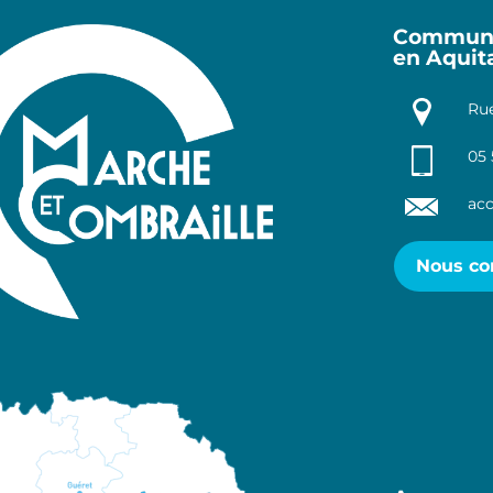
Communa
en Aquit
Rue
05 
acc
Nous co