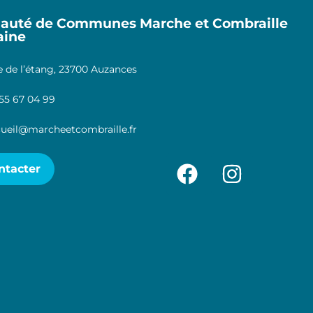
uté de Communes Marche et Combraille
aine
 de l’étang, 23700 Auzances
55 67 04 99
ueil@marcheetcombraille.fr
ntacter