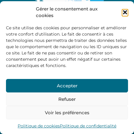
Gérer le consentement aux
cookies
Ce site utilise des cookies pour personnaliser et améliorer
votre confort d'utilisation. Le fait de consentir à ces
A propos
technologies nous permettra de traiter des données telles
Site officiel de la Communauté de Communes
que le comportement de navigation ou les ID uniques sur
Marche et Combraille en Aquitaine
ce site. Le fait de ne pas consentir ou de retirer son
consentement peut avoir un effet négatif sur certaines
caractéristiques et fonctions.
Horaires d’ouverture :
Accepter
Du lundi au jeudi :
9:00 – 12:00 / 14:00 – 17:00
Vendredi
: 9:00 – 12:00
Refuser
Voir les préférences
Mentions Légales
–
Politique des cookies
–
Politique de
confidentialité
– © 2024 Communauté de communes
Marche et Combraille
Politique de cookies
Politique de confidentialité