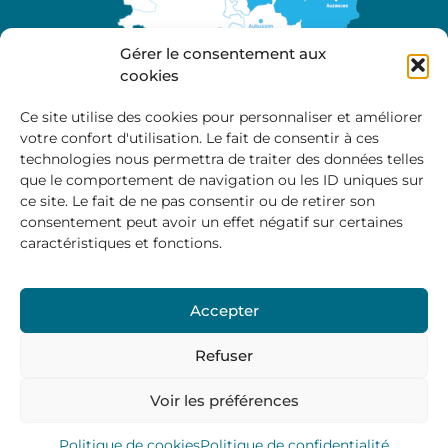
Gérer le consentement aux
cookies
Ce site utilise des cookies pour personnaliser et améliorer
votre confort d'utilisation. Le fait de consentir à ces
A propos
technologies nous permettra de traiter des données telles
Site officiel de la Communauté de Communes
que le comportement de navigation ou les ID uniques sur
Marche et Combraille en Aquitaine
ce site. Le fait de ne pas consentir ou de retirer son
consentement peut avoir un effet négatif sur certaines
caractéristiques et fonctions.
Horaires d’ouverture :
Accepter
Du lundi au jeudi :
9:00 – 12:00 / 14:00 – 17:00
Vendredi
: 9:00 – 12:00
Refuser
Voir les préférences
Mentions Légales
–
Politique des cookies
–
Politique de
confidentialité
– © 2024 Communauté de communes
Marche et Combraille
Politique de cookies
Politique de confidentialité