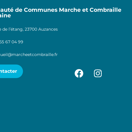
uté de Communes Marche et Combraille
aine
 de l’étang, 23700 Auzances
55 67 04 99
ueil@marcheetcombraille.fr
ntacter