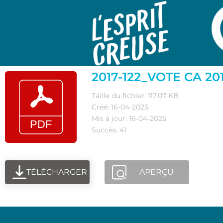
2017-122_VOTE CA 20
Taille du fichier: 117.07 KB
Créé: 16-04-2025
Mis à jour: 16-04-2025
Succès: 41
TÉLÉCHARGER
APERÇU