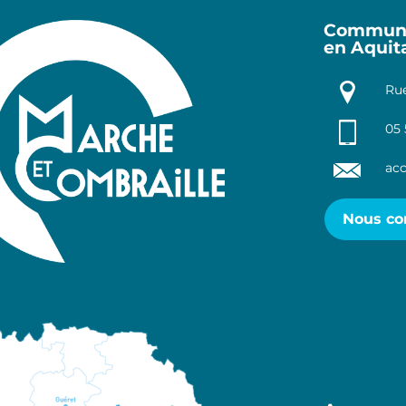
Communa
en Aquit
Rue
05 
acc
Nous co