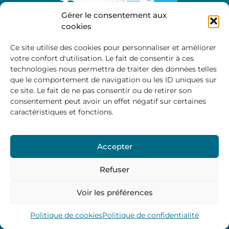
Gérer le consentement aux
cookies
Ce site utilise des cookies pour personnaliser et améliorer
votre confort d'utilisation. Le fait de consentir à ces
A propos
technologies nous permettra de traiter des données telles
Site officiel de la Communauté de Communes
que le comportement de navigation ou les ID uniques sur
Marche et Combraille en Aquitaine
ce site. Le fait de ne pas consentir ou de retirer son
consentement peut avoir un effet négatif sur certaines
caractéristiques et fonctions.
Horaires d’ouverture :
Accepter
Du lundi au jeudi :
9:00 – 12:00 / 14:00 – 17:00
Vendredi
: 9:00 – 12:00
Refuser
Voir les préférences
Mentions Légales
–
Politique des cookies
–
Politique de
confidentialité
– © 2024 Communauté de communes
Marche et Combraille
Politique de cookies
Politique de confidentialité