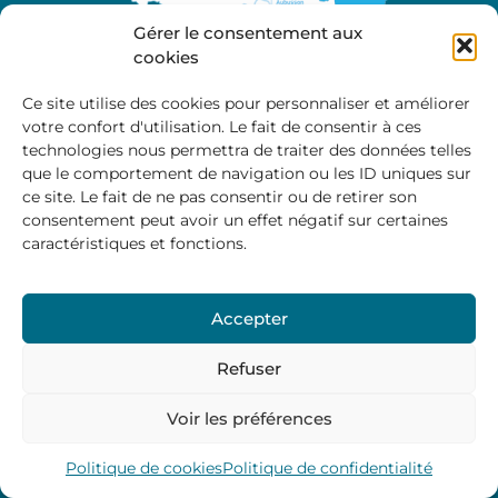
Gérer le consentement aux
cookies
Ce site utilise des cookies pour personnaliser et améliorer
votre confort d'utilisation. Le fait de consentir à ces
A propos
technologies nous permettra de traiter des données telles
Site officiel de la Communauté de Communes
que le comportement de navigation ou les ID uniques sur
Marche et Combraille en Aquitaine
ce site. Le fait de ne pas consentir ou de retirer son
consentement peut avoir un effet négatif sur certaines
caractéristiques et fonctions.
Horaires d’ouverture :
Accepter
Du lundi au jeudi :
9:00 – 12:00 / 14:00 – 17:00
Vendredi
: 9:00 – 12:00
Refuser
Voir les préférences
Mentions Légales
–
Politique des cookies
–
Politique de
confidentialité
– © 2024 Communauté de communes
Marche et Combraille
Politique de cookies
Politique de confidentialité