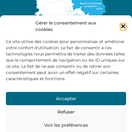
Gérer le consentement aux
cookies
Ce site utilise des cookies pour personnaliser et améliorer
votre confort d'utilisation. Le fait de consentir à ces
A propos
technologies nous permettra de traiter des données telles
Site officiel de la Communauté de Communes
que le comportement de navigation ou les ID uniques sur
Marche et Combraille en Aquitaine
ce site. Le fait de ne pas consentir ou de retirer son
consentement peut avoir un effet négatif sur certaines
caractéristiques et fonctions.
Horaires d’ouverture :
Accepter
Du lundi au jeudi :
9:00 – 12:00 / 14:00 – 17:00
Vendredi
: 9:00 – 12:00
Refuser
Voir les préférences
Mentions Légales
–
Politique des cookies
–
Politique de
confidentialité
– © 2024 Communauté de communes