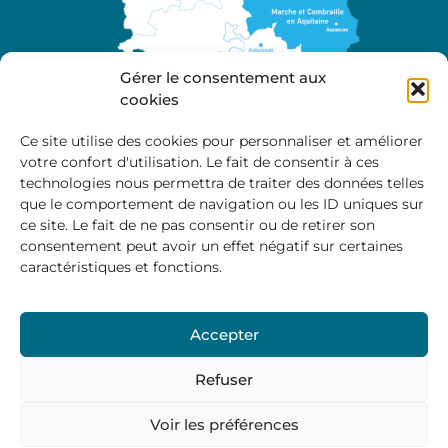
Gérer le consentement aux
cookies
Ce site utilise des cookies pour personnaliser et améliorer
votre confort d'utilisation. Le fait de consentir à ces
A propos
technologies nous permettra de traiter des données telles
Site officiel de la Communauté de Communes
que le comportement de navigation ou les ID uniques sur
Marche et Combraille en Aquitaine
ce site. Le fait de ne pas consentir ou de retirer son
consentement peut avoir un effet négatif sur certaines
caractéristiques et fonctions.
Horaires d’ouverture :
Accepter
Du lundi au jeudi :
9:00 – 12:00 / 14:00 – 17:00
Vendredi
: 9:00 – 12:00
Refuser
Voir les préférences
Mentions Légales
–
Politique des cookies
–
Politique de
confidentialité
– © 2024 Communauté de communes