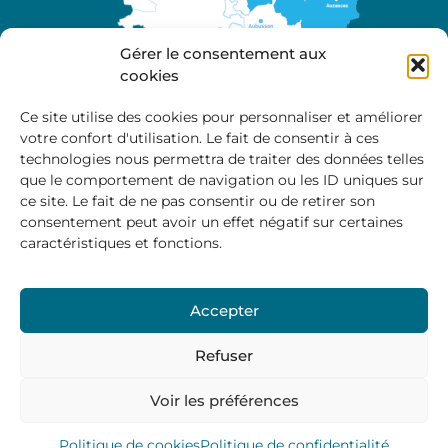
Gérer le consentement aux
cookies
Ce site utilise des cookies pour personnaliser et améliorer
votre confort d'utilisation. Le fait de consentir à ces
A propos
technologies nous permettra de traiter des données telles
Site officiel de la Communauté de Communes
que le comportement de navigation ou les ID uniques sur
Marche et Combraille en Aquitaine
ce site. Le fait de ne pas consentir ou de retirer son
consentement peut avoir un effet négatif sur certaines
caractéristiques et fonctions.
Horaires d’ouverture :
Accepter
Du lundi au jeudi :
9:00 – 12:00 / 14:00 – 17:00
Vendredi
: 9:00 – 12:00
Refuser
Voir les préférences
Mentions Légales
–
Politique des cookies
–
Politique de
confidentialité
– © 2024 Communauté de communes
Marche et Combraille
Politique de cookies
Politique de confidentialité