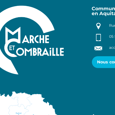
Communa
en Aquit
Rue
05 
acc
Nous co