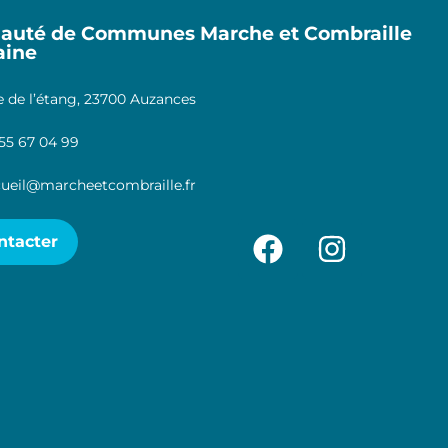
uté de Communes Marche et Combraille
aine
 de l’étang, 23700 Auzances
55 67 04 99
ueil@marcheetcombraille.fr
ntacter