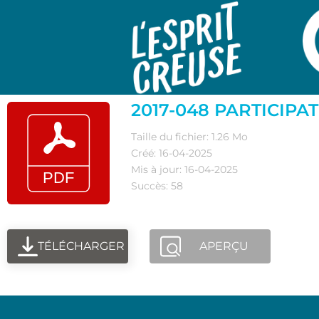
2017-048 PARTICIPA
Taille du fichier: 1.26 Mo
Créé: 16-04-2025
Mis à jour: 16-04-2025
Succès: 58
TÉLÉCHARGER
APERÇU