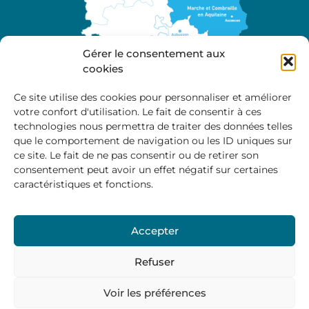
Gérer le consentement aux
cookies
Ce site utilise des cookies pour personnaliser et améliorer
votre confort d'utilisation. Le fait de consentir à ces
A propos
technologies nous permettra de traiter des données telles
Site officiel de la Communauté de Communes
que le comportement de navigation ou les ID uniques sur
Marche et Combraille en Aquitaine
ce site. Le fait de ne pas consentir ou de retirer son
consentement peut avoir un effet négatif sur certaines
caractéristiques et fonctions.
Horaires d’ouverture :
Accepter
Du lundi au jeudi :
9:00 – 12:00 / 14:00 – 17:00
Vendredi
: 9:00 – 12:00
Refuser
Voir les préférences
Mentions Légales
–
Politique des cookies
–
Politique de
confidentialité
– © 2024 Communauté de communes