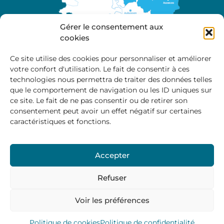
Gérer le consentement aux
cookies
Ce site utilise des cookies pour personnaliser et améliorer
votre confort d'utilisation. Le fait de consentir à ces
A propos
technologies nous permettra de traiter des données telles
Site officiel de la Communauté de Communes
que le comportement de navigation ou les ID uniques sur
Marche et Combraille en Aquitaine
ce site. Le fait de ne pas consentir ou de retirer son
consentement peut avoir un effet négatif sur certaines
caractéristiques et fonctions.
Horaires d’ouverture :
Accepter
Du lundi au jeudi :
9:00 – 12:00 / 14:00 – 17:00
Vendredi
: 9:00 – 12:00
Refuser
Voir les préférences
Mentions Légales
–
Politique des cookies
–
Politique de
confidentialité
– © 2024 Communauté de communes
Marche et Combraille
Politique de cookies
Politique de confidentialité