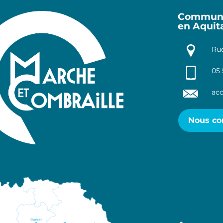
Communa
en Aquit
Rue
05 
acc
Nous co