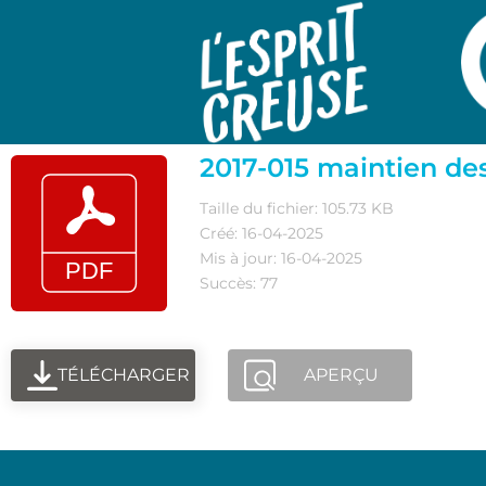
2017-015 maintien d
Taille du fichier: 105.73 KB
Créé: 16-04-2025
Mis à jour: 16-04-2025
Succès: 77
TÉLÉCHARGER
APERÇU