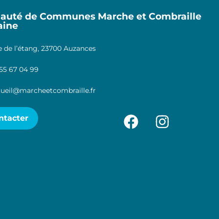
uté de Communes Marche et Combraille
aine
 de l’étang, 23700 Auzances
55 67 04 99
ueil@marcheetcombraille.fr
ntacter