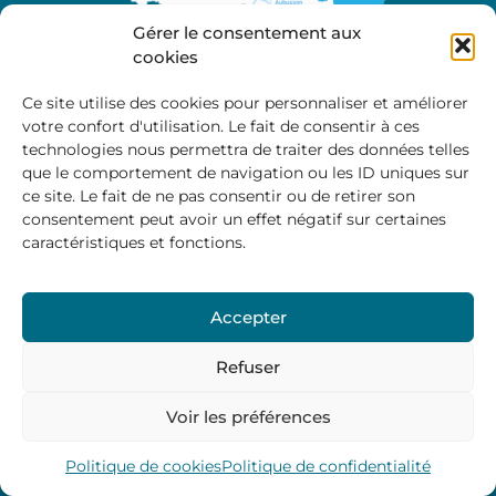
Gérer le consentement aux
cookies
Ce site utilise des cookies pour personnaliser et améliorer
votre confort d'utilisation. Le fait de consentir à ces
A propos
technologies nous permettra de traiter des données telles
Site officiel de la Communauté de Communes
que le comportement de navigation ou les ID uniques sur
Marche et Combraille en Aquitaine
ce site. Le fait de ne pas consentir ou de retirer son
consentement peut avoir un effet négatif sur certaines
caractéristiques et fonctions.
Horaires d’ouverture :
Accepter
Du lundi au jeudi :
9:00 – 12:00 / 14:00 – 17:00
Vendredi
: 9:00 – 12:00
Refuser
Voir les préférences
Mentions Légales
–
Politique des cookies
–
Politique de
confidentialité
– © 2024 Communauté de communes
Marche et Combraille
Politique de cookies
Politique de confidentialité