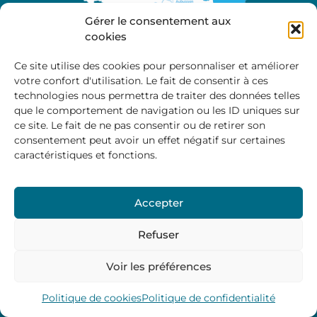
Gérer le consentement aux
cookies
Ce site utilise des cookies pour personnaliser et améliorer
votre confort d'utilisation. Le fait de consentir à ces
A propos
technologies nous permettra de traiter des données telles
Site officiel de la Communauté de Communes
que le comportement de navigation ou les ID uniques sur
Marche et Combraille en Aquitaine
ce site. Le fait de ne pas consentir ou de retirer son
consentement peut avoir un effet négatif sur certaines
caractéristiques et fonctions.
Horaires d’ouverture :
Accepter
Du lundi au jeudi :
9:00 – 12:00 / 14:00 – 17:00
Vendredi
: 9:00 – 12:00
Refuser
Voir les préférences
Mentions Légales
–
Politique des cookies
–
Politique de
confidentialité
– © 2024 Communauté de communes
Marche et Combraille
Politique de cookies
Politique de confidentialité