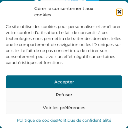
Gérer le consentement aux
cookies
Ce site utilise des cookies pour personnaliser et améliorer
votre confort d'utilisation. Le fait de consentir à ces
A propos
technologies nous permettra de traiter des données telles
Site officiel de la Communauté de Communes
que le comportement de navigation ou les ID uniques sur
Marche et Combraille en Aquitaine
ce site. Le fait de ne pas consentir ou de retirer son
consentement peut avoir un effet négatif sur certaines
caractéristiques et fonctions.
Horaires d’ouverture :
Accepter
Du lundi au jeudi :
9:00 – 12:00 / 14:00 – 17:00
Vendredi
: 9:00 – 12:00
Refuser
Voir les préférences
Mentions Légales
–
Politique des cookies
–
Politique de
confidentialité
– © 2024 Communauté de communes
Marche et Combraille
Politique de cookies
Politique de confidentialité