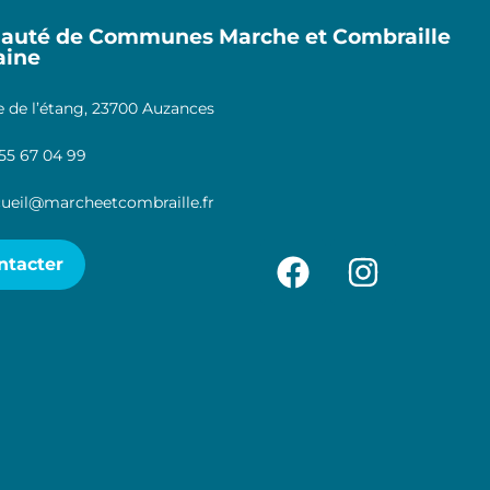
uté de Communes Marche et Combraille
aine
 de l’étang, 23700 Auzances
55 67 04 99
ueil@marcheetcombraille.fr
ntacter