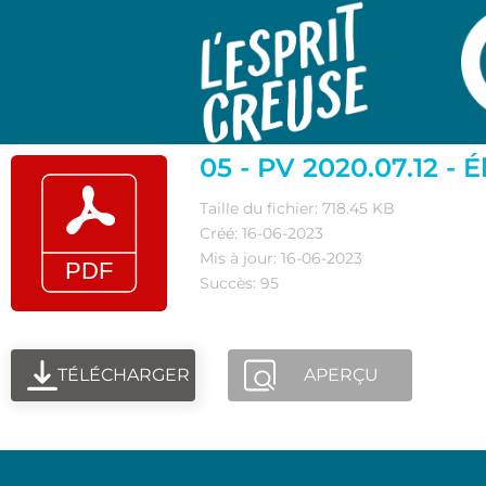
05 - PV 2020.07.12 - É
Taille du fichier: 718.45 KB
Créé: 16-06-2023
Mis à jour: 16-06-2023
Succès: 95
TÉLÉCHARGER
APERÇU