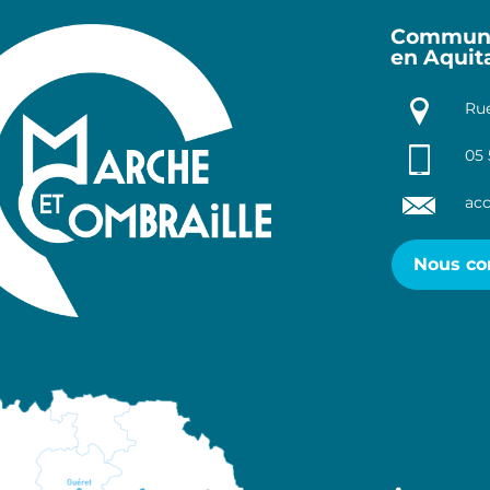
Communa
en Aquit
Rue
05 
acc
Nous co