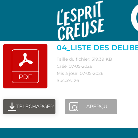
04_LISTE DES DELIB
Taille du fichier: 519.39 KB
Créé: 07-05-2026
Mis à jour: 07-05-2026
Succès: 26
TÉLÉCHARGER
APERÇU