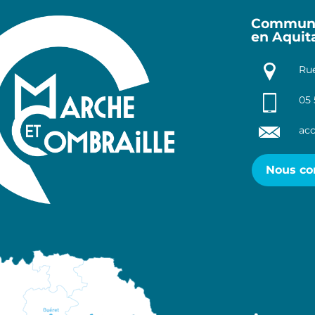
Communa
en Aquit
Rue
05 
acc
Nous co