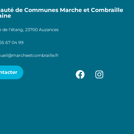
uté de Communes Marche et Combraille
aine
 de l’étang, 23700 Auzances
55 67 04 99
ueil@marcheetcombraille.fr
ntacter