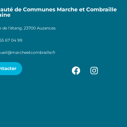
uté de Communes Marche et Combraille
aine
 de l’étang, 23700 Auzances
55 67 04 99
ueil@marcheetcombraille.fr
ntacter