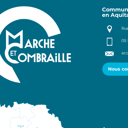
Communa
en Aquit
Rue
05 
acc
Nous co