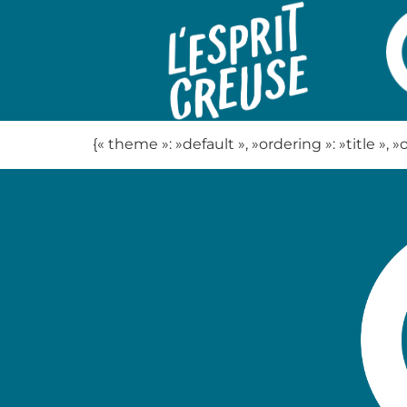
{« theme »: »default », »ordering »: »title »,