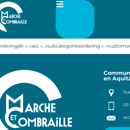
 »orderingdir »: »asc », »subcategoriesordering »: »customord
Communa
en Aquit
Rue
05 
acc