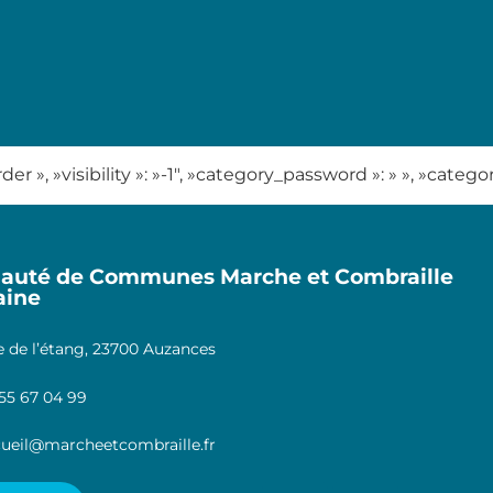
er », »visibility »: »-1″, »category_password »: » », »categ
uté de Communes Marche et Combraille
aine
 de l’étang, 23700 Auzances
55 67 04 99
ueil@marcheetcombraille.fr