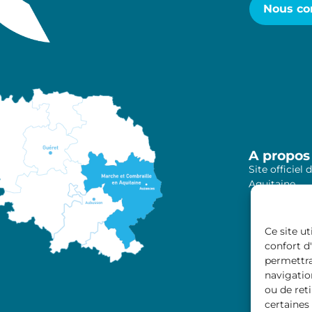
Nous co
A propos
Site officie
Aquitaine
Ce site u
confort d'
permettra
navigation
ou de ret
certaines 