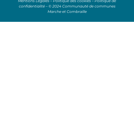
Mentions Légales
–
Politique des cookies
–
Politique de
confidentialité
– © 2024 Communauté de communes
Marche et Combraille