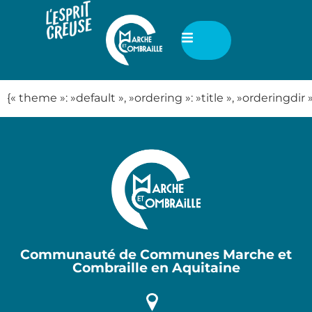
{« theme »: »default », »ordering »: »title », »orderingdi
Communauté de Communes Marche et
Combraille en Aquitaine