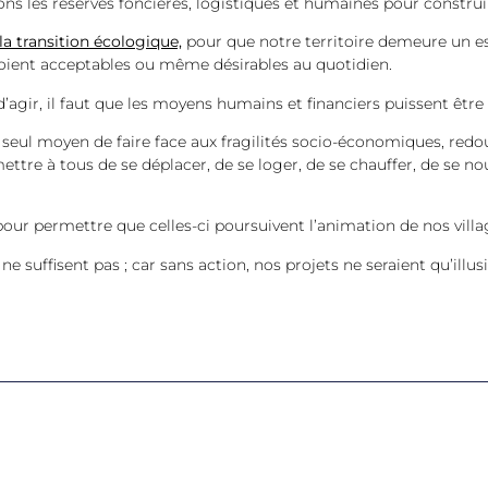
ns les réserves foncières, logistiques et humaines pour constr
la transition écologique,
pour que notre territoire demeure un es
 soient acceptables ou même désirables au quotidien.
 d’agir, il faut que les moyens humains et financiers puissent être
seul moyen de faire face aux fragilités socio-économiques, redo
ettre à tous de se déplacer, de se loger, de se chauffer, de se nour
our permettre que celles-ci poursuivent l’animation de nos villa
e suffisent pas ; car sans action, nos projets ne seraient qu’illus