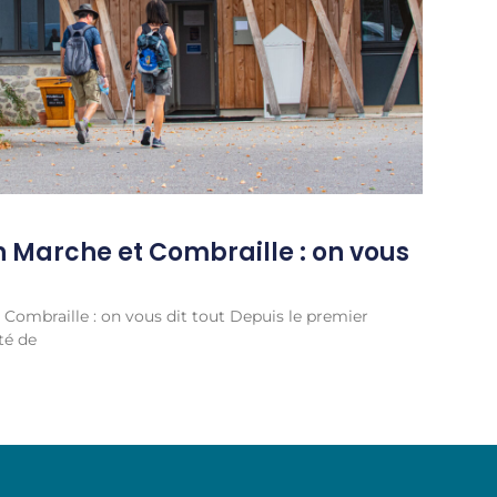
n Marche et Combraille : on vous
 Combraille : on vous dit tout Depuis le premier
té de