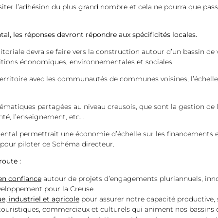
iter l’adhésion du plus grand nombre et cela ne pourra que pass
ntal, les réponses devront répondre aux spécificités locales.
oriale devra se faire vers la construction autour d’un bassin de 
bitions économiques, environnementales et sociales.
rritoire avec les communautés de communes voisines, l’échelle 
hématiques partagées au niveau creusois, que sont la gestion de 
anté, l’enseignement, etc…
tal permettrait une économie d’échelle sur les financements et o
 pour piloter ce Schéma directeur.
route :
s en confiance
autour de projets d’engagements pluriannuels, inn
éveloppement pour la Creuse.
, industriel et agricole
pour assurer notre capacité productive,
ouristiques, commerciaux et culturels qui animent nos bassins d