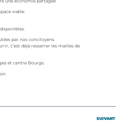
uire une économie partagée
pace viable.
 disponibles.
utées par nos concitoyens.
rir, c’est déjà resserrer les mailles de
ges et centre Bourgs.
ion.
SUIVANT