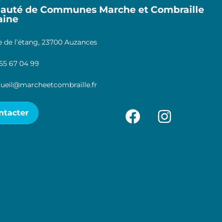
uté de Communes Marche et Combraille
aine
 de l’étang, 23700 Auzances
55 67 04 99
ueil@marcheetcombraille.fr
ntacter