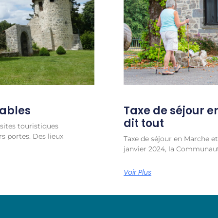
nables
Taxe de séjour e
dit tout
sites touristiques
s portes. Des lieux
Taxe de séjour en Marche et
janvier 2024, la Communau
Voir Plus