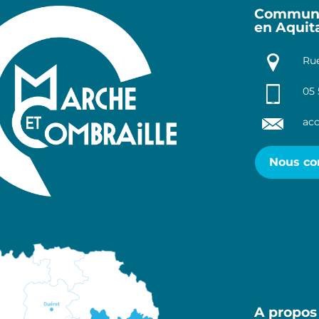
Communa
en Aquit
Rue
05 
acc
Nous co
A propos