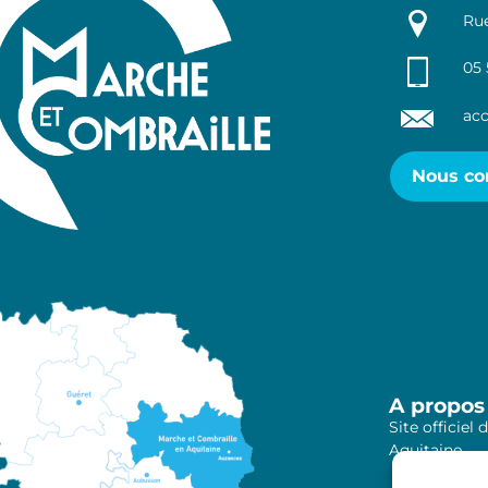
Rue
05 
acc
Nous co
A propos
Site officie
Aquitaine